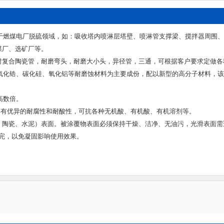
用于燃煤电厂脱硫领域，如：吸收塔内喷淋层塔壁、喷淋管支撑梁、搅拌器周围
煤厂、选矿厂等。
衬复合陶瓷管，耐磨弯头，耐磨大小头，异径管，三通，可根据客户要求定做各
以氧化锆、碳化硅、氧化铝等耐磨蚀材料为主要成份，配以新型的高分子材料，
钢高数倍。
具有优异的耐腐性和耐酸性，可抗各种无机酸、有机酸、有机溶剂等。
、陶瓷、水泥）表面。被涂覆物表面必须保持干燥、洁净、无油污，光滑表面需
用完，以免凝固影响使用效果。