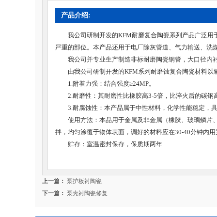
产品介绍:
我公司研制开发的KFM耐磨复合陶瓷系列产品广泛
严重的部位。本产品还用于电厂除灰管道、气力输送、洗
我公司并专业生产制造非标耐磨陶瓷钢管，大口径内
由我公司研制开发的KFM系列耐磨蚀复合陶瓷材料
1.附着力强：结合强度≥24MP。
2.耐磨性：其耐磨性比橡胶高3-5倍，比淬火后的碳
3.耐腐蚀性：本产品属于中性材料，化学性能稳定，
使用方法：本品用于金属及非金属（橡胶、玻璃鳞片
拌，均匀涂覆于物体表面，调好的材料应在30-40分钟内
贮存：室温密封保存，保质期两年
上一篇：
泵护板衬陶瓷
下一篇：
泵壳衬陶瓷修复