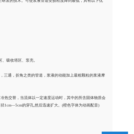
自主研发的技术。可使浆液管道受损程度降到最低，具有以下优
区、吸收塔区、泵壳。
弯头，三通，折角之类的管道，浆液的动能加上最粗颗粒的浆液摩
，冷热交替，当流体以一定速度运动时，其中的所含固体物质会
m—5cm的穿孔,然后迅速扩大。(橙色字体为动画配音)