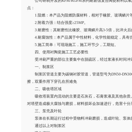
公司研制开发的KFM/KGFM系列耐磨蚀复合陶瓷材料
点：
1.阻燃：本产品为阻燃防腐材料，相对于橡胶、玻璃鳞片
2.附着力强：结合强度≥25MP。
3.耐磨性：其耐磨性比橡胶、玻璃鳞片高3-5倍，比淬火
4.耐腐蚀性：本产品属于中性材料，化学性能稳定，具
5.施工简单：可现场施工，施工环节少，工期短。
四、使用衬陶瓷施工工艺必要性
受冲刷严重的部位主要集中在脱硫区，经过浆液长时间冲
一、制浆区
制浆区管道主要为碳钢衬胶管道，管道型号为DN50-D
擦，双重作用下穿孔在所难免
二、吸收塔区域
吸收塔装置内流动的主要是石灰石，石膏浆液及其他杂质
对塔壁造成极大腐蚀与磨损，材料损坏会加速进行，危害十分严
三、泵壳及叶轮
泵体在长期运行过程中受物料冲刷磨损，造成叶轮、泵体
通过以上对制浆区