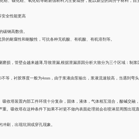
以氧化锆、碳化硅、氧化铝等耐磨蚀材料为主要成份，配以新型的高分子材料，
等安全性能更高
后的碳钢高数倍。
有优异的耐腐性和耐酸性，可抗各种无机酸、有机酸、有机溶剂等。
涮磨损，管壁会越来越薄,导致泄漏,根据泄漏原因分析大致分为三个区域：制浆
N300不等，衬胶厚度一般为4mm，由于浆液由泵输出，浆液流速较高，当遇到
。吸收塔装置内部工件环境十分复杂，固体，液体，气体相互混合，酸碱交融
重。吸收塔在这种条件下如果不衬瓷不做内表面处理就会在喷淋层周围出现直径1c
的冲刷，出现坑洞或穿孔现象。